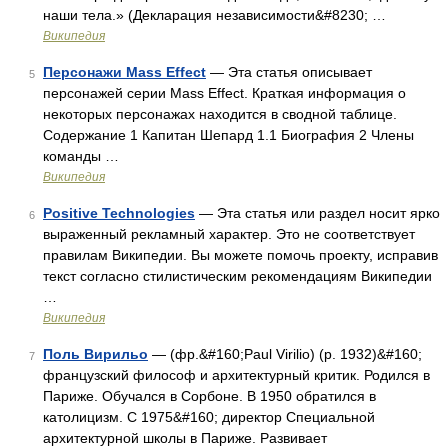
наши тела.» (Декларация независимости&#8230; …
Википедия
Персонажи Mass Effect
— Эта статья описывает
5
персонажей серии Mass Effect. Краткая информация о
некоторых персонажах находится в сводной таблице.
Содержание 1 Капитан Шепард 1.1 Биография 2 Члены
команды …
Википедия
Positive Technologies
— Эта статья или раздел носит ярко
6
выраженный рекламный характер. Это не соответствует
правилам Википедии. Вы можете помочь проекту, исправив
текст согласно стилистическим рекомендациям Википедии
…
Википедия
Поль Вирильо
— (фр.&#160;Paul Virilio) (р. 1932)&#160;
7
французский философ и архитектурный критик. Родился в
Париже. Обучался в Сорбоне. В 1950 обратился в
католицизм. С 1975&#160; директор Специальной
архитектурной школы в Париже. Развивает