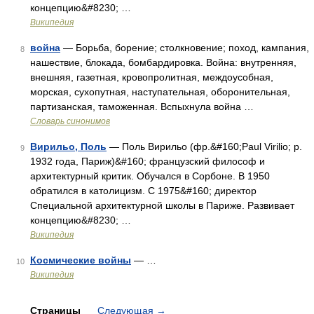
концепцию&#8230; …
Википедия
война
— Борьба, борение; столкновение; поход, кампания,
8
нашествие, блокада, бомбардировка. Война: внутренняя,
внешняя, газетная, кровопролитная, междоусобная,
морская, сухопутная, наступательная, оборонительная,
партизанская, таможенная. Вспыхнула война …
Словарь синонимов
Вирильо, Поль
— Поль Вирильо (фр.&#160;Paul Virilio; р.
9
1932 года, Париж)&#160; французский философ и
архитектурный критик. Обучался в Сорбоне. В 1950
обратился в католицизм. С 1975&#160; директор
Специальной архитектурной школы в Париже. Развивает
концепцию&#8230; …
Википедия
Космические войны
— …
10
Википедия
Страницы
Следующая
→