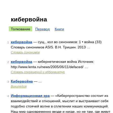
кибервойна
Толкование
Перевод
Книги
кибервойна
— сущ., кол во синонимов: 1 • война (33)
1
Словарь синонимов ASIS. В.Н. Тришин. 2013 …
Словарь синонимов
кибервойна
— кибернетическая война Источник:
2
http://www.lenta.ru/news/2005/06/11/defaced/ …
Словарь сокращений и аббревиатур
Кибервойна
— …
3
Википедия
Информационная эра
— «Киберпространство состоит из
4
взаимодействий и отношений, мыслит и выстраивает себя
подобно стоячей волне в сплетении наших коммуникаций.
Наш мир одновременно везде и нигде, но не там, где живут